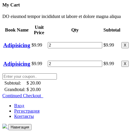
My Cart
DO eiusmod tempor incididunt ut labore et dolore magna aliqua
Unit
Book Name
Qty
Subtotal
Price
Adipisicing
$9.99
$9.99
X
Adipisicing
$9.99
$9.99
X
Subtotal:
$ 20.00
Grandtotal:
$ 20.00
Continued Checkout
Вход
Регистрация
Контакты
Навигация