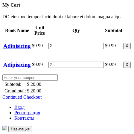
My Cart
DO eiusmod tempor incididunt ut labore et dolore magna aliqua
Unit
Book Name
Qty
Subtotal
Price
Adipisicing
$9.99
$9.99
X
Adipisicing
$9.99
$9.99
X
Subtotal:
$ 20.00
Grandtotal:
$ 20.00
Continued Checkout
Вход
Регистрация
Контакты
Навигация