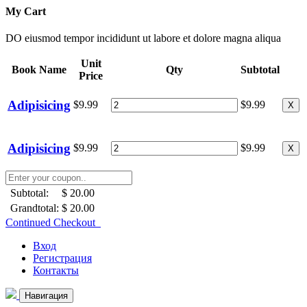
My Cart
DO eiusmod tempor incididunt ut labore et dolore magna aliqua
Unit
Book Name
Qty
Subtotal
Price
Adipisicing
$9.99
$9.99
X
Adipisicing
$9.99
$9.99
X
Subtotal:
$ 20.00
Grandtotal:
$ 20.00
Continued Checkout
Вход
Регистрация
Контакты
Навигация