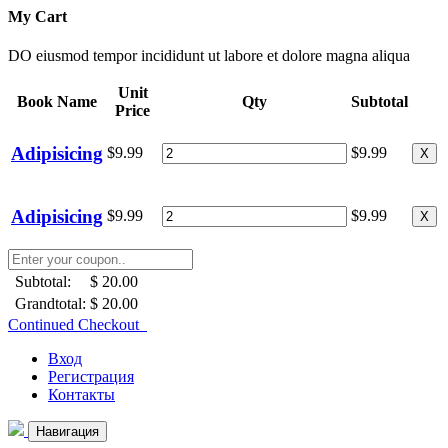
My Cart
DO eiusmod tempor incididunt ut labore et dolore magna aliqua
Unit
Book Name
Qty
Subtotal
Price
Adipisicing
$9.99
$9.99
X
Adipisicing
$9.99
$9.99
X
Subtotal:
$ 20.00
Grandtotal:
$ 20.00
Continued Checkout
Вход
Регистрация
Контакты
Навигация