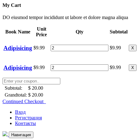
My Cart
DO eiusmod tempor incididunt ut labore et dolore magna aliqua
Unit
Book Name
Qty
Subtotal
Price
Adipisicing
$9.99
$9.99
X
Adipisicing
$9.99
$9.99
X
Subtotal:
$ 20.00
Grandtotal:
$ 20.00
Continued Checkout
Вход
Регистрация
Контакты
Навигация