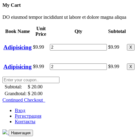
My Cart
DO eiusmod tempor incididunt ut labore et dolore magna aliqua
Unit
Book Name
Qty
Subtotal
Price
Adipisicing
$9.99
$9.99
X
Adipisicing
$9.99
$9.99
X
Subtotal:
$ 20.00
Grandtotal:
$ 20.00
Continued Checkout
Вход
Регистрация
Контакты
Навигация