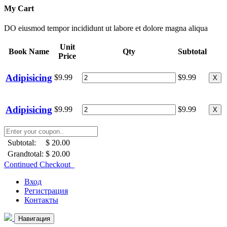
My Cart
DO eiusmod tempor incididunt ut labore et dolore magna aliqua
Unit
Book Name
Qty
Subtotal
Price
Adipisicing
$9.99
$9.99
X
Adipisicing
$9.99
$9.99
X
Subtotal:
$ 20.00
Grandtotal:
$ 20.00
Continued Checkout
Вход
Регистрация
Контакты
Навигация