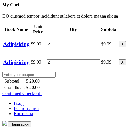
My Cart
DO eiusmod tempor incididunt ut labore et dolore magna aliqua
Unit
Book Name
Qty
Subtotal
Price
Adipisicing
$9.99
$9.99
X
Adipisicing
$9.99
$9.99
X
Subtotal:
$ 20.00
Grandtotal:
$ 20.00
Continued Checkout
Вход
Регистрация
Контакты
Навигация