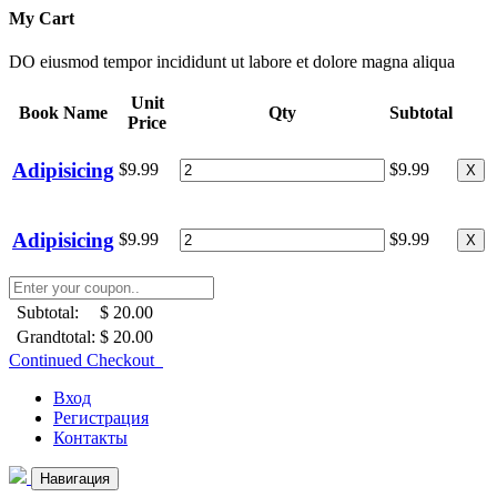
My Cart
DO eiusmod tempor incididunt ut labore et dolore magna aliqua
Unit
Book Name
Qty
Subtotal
Price
Adipisicing
$9.99
$9.99
X
Adipisicing
$9.99
$9.99
X
Subtotal:
$ 20.00
Grandtotal:
$ 20.00
Continued Checkout
Вход
Регистрация
Контакты
Навигация