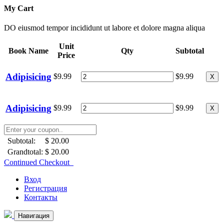
My Cart
DO eiusmod tempor incididunt ut labore et dolore magna aliqua
Unit
Book Name
Qty
Subtotal
Price
Adipisicing
$9.99
$9.99
X
Adipisicing
$9.99
$9.99
X
Subtotal:
$ 20.00
Grandtotal:
$ 20.00
Continued Checkout
Вход
Регистрация
Контакты
Навигация