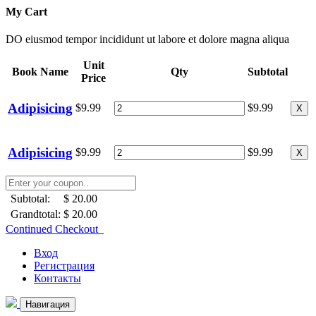
My Cart
DO eiusmod tempor incididunt ut labore et dolore magna aliqua
Unit
Book Name
Qty
Subtotal
Price
Adipisicing
$9.99
$9.99
X
Adipisicing
$9.99
$9.99
X
Subtotal:
$ 20.00
Grandtotal:
$ 20.00
Continued Checkout
Вход
Регистрация
Контакты
Навигация