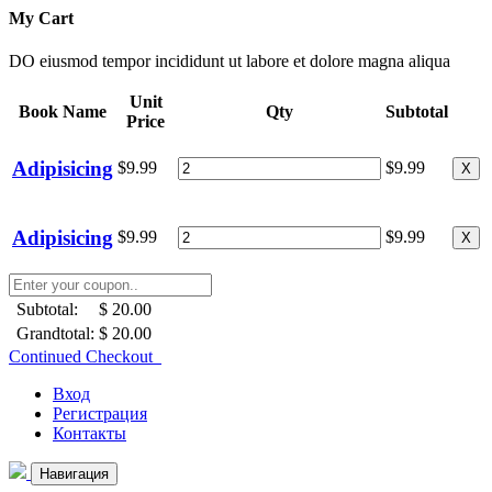
My Cart
DO eiusmod tempor incididunt ut labore et dolore magna aliqua
Unit
Book Name
Qty
Subtotal
Price
Adipisicing
$9.99
$9.99
X
Adipisicing
$9.99
$9.99
X
Subtotal:
$ 20.00
Grandtotal:
$ 20.00
Continued Checkout
Вход
Регистрация
Контакты
Навигация