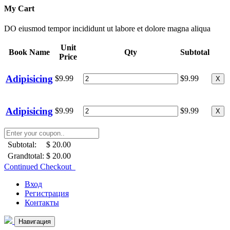
My Cart
DO eiusmod tempor incididunt ut labore et dolore magna aliqua
Unit
Book Name
Qty
Subtotal
Price
Adipisicing
$9.99
$9.99
X
Adipisicing
$9.99
$9.99
X
Subtotal:
$ 20.00
Grandtotal:
$ 20.00
Continued Checkout
Вход
Регистрация
Контакты
Навигация