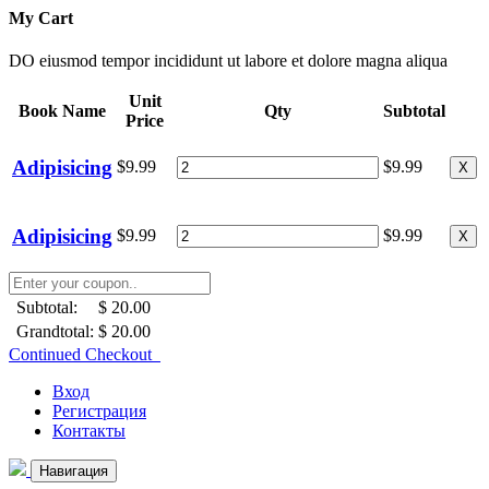
My Cart
DO eiusmod tempor incididunt ut labore et dolore magna aliqua
Unit
Book Name
Qty
Subtotal
Price
Adipisicing
$9.99
$9.99
X
Adipisicing
$9.99
$9.99
X
Subtotal:
$ 20.00
Grandtotal:
$ 20.00
Continued Checkout
Вход
Регистрация
Контакты
Навигация