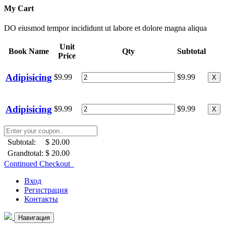
My Cart
DO eiusmod tempor incididunt ut labore et dolore magna aliqua
Unit
Book Name
Qty
Subtotal
Price
Adipisicing
$9.99
$9.99
X
Adipisicing
$9.99
$9.99
X
Subtotal:
$ 20.00
Grandtotal:
$ 20.00
Continued Checkout
Вход
Регистрация
Контакты
Навигация