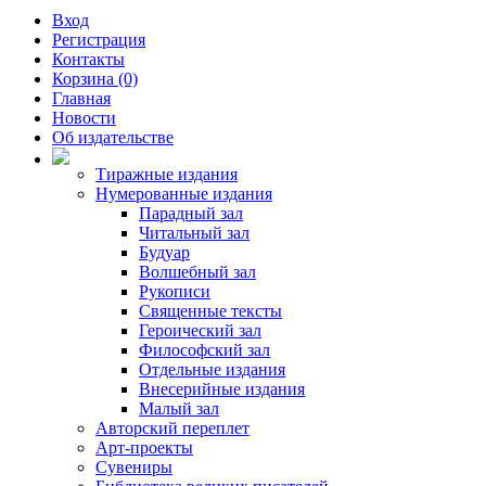
Вход
Регистрация
Контакты
Корзина (0)
Главная
Новости
Об издательстве
Тиражные издания
Нумерованные издания
Парадный зал
Читальный зал
Будуар
Волшебный зал
Рукописи
Священные тексты
Героический зал
Философский зал
Отдельные издания
Внесерийные издания
Малый зал
Авторский переплет
Арт-проекты
Сувениры