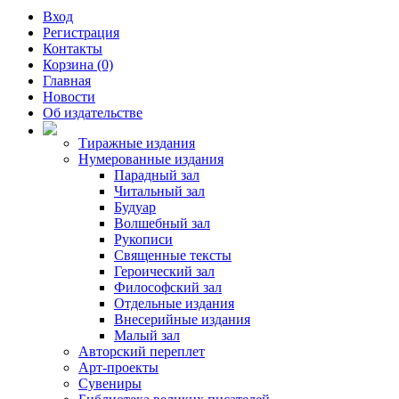
Вход
Регистрация
Контакты
Корзина (0)
Главная
Новости
Об издательстве
Тиражные издания
Нумерованные издания
Парадный зал
Читальный зал
Будуар
Волшебный зал
Рукописи
Священные тексты
Героический зал
Философский зал
Отдельные издания
Внесерийные издания
Малый зал
Авторский переплет
Арт-проекты
Сувениры