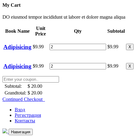
My Cart
DO eiusmod tempor incididunt ut labore et dolore magna aliqua
Unit
Book Name
Qty
Subtotal
Price
Adipisicing
$9.99
$9.99
X
Adipisicing
$9.99
$9.99
X
Subtotal:
$ 20.00
Grandtotal:
$ 20.00
Continued Checkout
Вход
Регистрация
Контакты
Навигация