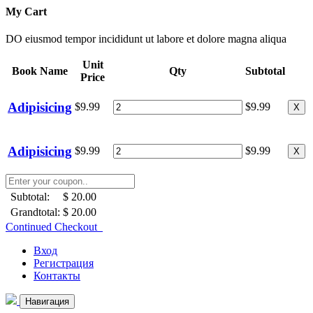
My Cart
DO eiusmod tempor incididunt ut labore et dolore magna aliqua
Unit
Book Name
Qty
Subtotal
Price
Adipisicing
$9.99
$9.99
X
Adipisicing
$9.99
$9.99
X
Subtotal:
$ 20.00
Grandtotal:
$ 20.00
Continued Checkout
Вход
Регистрация
Контакты
Навигация