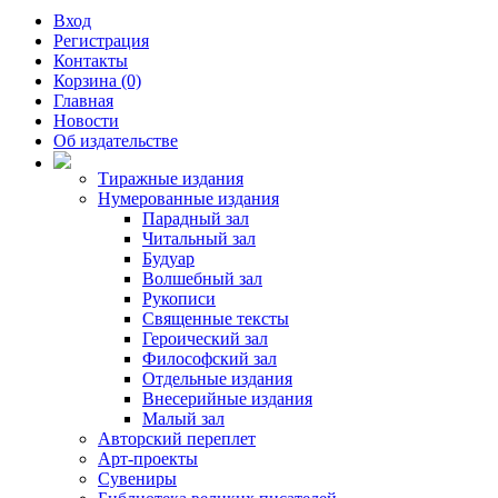
Вход
Регистрация
Контакты
Корзина (0)
Главная
Новости
Об издательстве
Тиражные издания
Нумерованные издания
Парадный зал
Читальный зал
Будуар
Волшебный зал
Рукописи
Священные тексты
Героический зал
Философский зал
Отдельные издания
Внесерийные издания
Малый зал
Авторский переплет
Арт-проекты
Сувениры