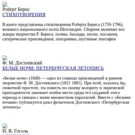
Роберт Бернс
СТИХОТВОРЕНИЯ
В книге представлены стихотворения Роберта Бернса (1759-1796),
великого национального поэта Шотландии. Сборник включает все
жанры творчества Р. Бернса: поэмы, баллады, песни, послания,
сатирические произведения, эпиграммы, шутливые эпитафии
Ф. М. Достоевский
БЕЛЫЕ НОЧИ. ПЕТЕРБУРГСКАЯ ЛЕТОПИСЬ
«Белые ночи» (1848) — одно из главных произведений в раннем
творчестве Ф. М. Достоевского (1821 1881). При всей, казалось бы,
сюжетной простоте, эта повесть по своему колориту и лирической
приподнятости занимает особое место среди его созданий этого
периода и связана с ними множеством параллелей. Вместе с «Белыми
ночами» публикуется цикл фельетонов Достоевского «Петербургская
летопись»
Н. В. Гоголь