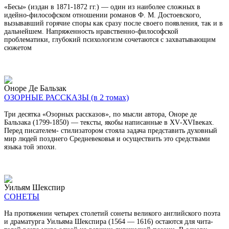
«Бесы» (издан в 1871-1872 гг.) — один из наиболее сложных в
идейно-фило­софском отношении романов Ф. М. Достоевского,
вызывавший горячие споры как сразу после своего появления, так и в
дальнейшем. Напряженность нрав­ственно-философской
проблематики, глубокий психологизм сочетаются с за­хватывающим
сюжетом
Оноре Де Бальзак
ОЗОРНЫЕ РАССКАЗЫ (в 2 томах)
Три десятка «Озорных рассказов», по мысли автора, Оноре де
Бальзака (1799-1850) — тексты, якобы написанные в
XV
-
XVI
веках.
Перед писателем- стилизатором стояла задача представить духовный
мир людей позднего Сред­невековья и осуществить это средствами
языка той эпохи.
Уильям Шекспир
СОНЕТЫ
На протяжении четырех столетий сонеты великого английского по­эта
и драматурга Уильяма Шекспира (1564 — 1616) остаются для чита­