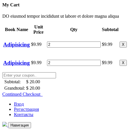
My Cart
DO eiusmod tempor incididunt ut labore et dolore magna aliqua
Unit
Book Name
Qty
Subtotal
Price
Adipisicing
$9.99
$9.99
X
Adipisicing
$9.99
$9.99
X
Subtotal:
$ 20.00
Grandtotal:
$ 20.00
Continued Checkout
Вход
Регистрация
Контакты
Навигация