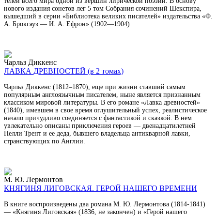
телей всего мира одной из вершин лирической поэзии. В основу
нового издания сонетов лег 5 том Собрания сочинений Шекспира,
вышедший в серии «Библиотека великих писателей» издательства «Ф.
А. Брокгауз — И. А. Ефрон» (1902—1904)
Чарльз Диккенс
ЛАВКА ДРЕВНОСТЕЙ (в 2 томах)
Чарльз Диккенс (1812–1870), еще при жизни ставший самым
популярным англоязычным писателем, ныне является признанным
классиком мировой литературы. В его романе «Лавка древностей»
(1840), имевшем в свое время оглушительный успех, реалистическое
начало причудливо соединяется с фантастикой и сказкой. В нем
увлекательно описаны приключения героев — двенадцатилетней
Нелли Трент и ее деда, бывшего владельца антикварной лавки,
странствующих по Англии.
М. Ю. Лермонтов
КНЯГИНЯ ЛИГОВСКАЯ. ГЕРОЙ НАШЕГО ВРЕМЕНИ
В книге воспроизведены два романа М. Ю. Лермонтова (1814-1841)
— «Княгиня Лиговская» (1836, не закончен) и «Герой нашего