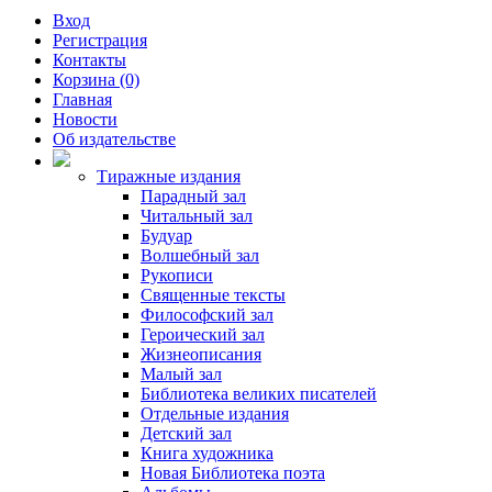
Вход
Регистрация
Контакты
Корзина (0)
Главная
Новости
Об издательстве
Тиражные издания
Парадный зал
Читальный зал
Будуар
Волшебный зал
Рукописи
Священные тексты
Философский зал
Героический зал
Жизнеописания
Малый зал
Библиотека великих писателей
Отдельные издания
Детский зал
Книга художника
Новая Библиотека поэта