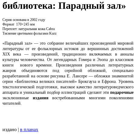
библиотека: Парадный зал»
Серия основана в 2002 году
Формат 170×245 мм
Переплет: натуральная кожа Cabra
Тиснение цветными фольгами Kurz
«Парадный зал» — это собрание величайших произведений мировой
литературы от ее фольклорных истоков до вершинных достижений
XIX века — произведений, традиционно включаемых в анналы
культуры человечества. От легендарных Гомера и Эзопа до классиков
книги нового времени. Произведения различных литературных
жанров объединяются под серийной обложкой, специально
разработанной на основе рисунка Е. Лансере — обложки знаменитой
серии «Библиотека великих писателей» Брокгауза и Ефрона. Уровень
текстологической подготовки, высокое качество литературоведческого
аппарата и уникальный подбор иллюстраций сделают эти
подарочные
эксклюзивные
издания
востребованными многими поколениями
читателей.
издано |
в планах