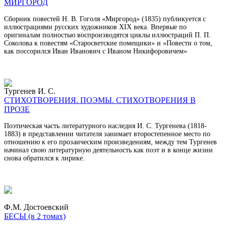
МИРГОРОД
Сборник повестей Н. В. Гоголя «Миргород» (1835) публикуется с
иллю­страциями русских художников XIX века. Впервые по
оригиналам полностью воспроизводятся циклы иллюстраций П. П.
Соколова к повестям «Старосвет­ские помещики» и «Повести о том,
как поссорился Иван Иванович с Иваном Никифоровичем»
Тургенев И. С.
СТИХОТВОРЕНИЯ. ПОЭМЫ. СТИХОТВОРЕНИЯ В
ПРОЗЕ
Поэтическая часть литературного наследия И. С. Тургенева (1818-
1883) в представлении читателя занимает второстепенное место по
отношению к его прозаическим произведениям, между тем Тургенев
начинал свою литератур­ную деятельность как поэт и в конце жизни
снова обратился к лирике.
Ф.М. Достоевский
БЕСЫ (в 2 томах)