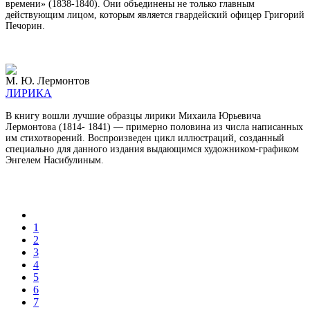
времени» (1838-1840). Они объедине­ны не только главным
действующим лицом, которым является гвардейский офицер Григорий
Печорин.
М. Ю. Лермонтов
ЛИРИКА
В книгу вошли лучшие образцы лирики Михаила Юрьевича
Лермонтова (1814- 1841) — примерно половина из числа написанных
им стихотворений. Воспроизведен цикл иллюстраций, созданный
специально для данного издания выдающимся худож­ником-графиком
Энгелем Насибулиным.
1
2
3
4
5
6
7