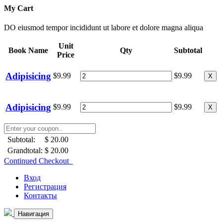
My Cart
DO eiusmod tempor incididunt ut labore et dolore magna aliqua
Unit
Book Name
Qty
Subtotal
Price
Adipisicing
$9.99
$9.99
X
Adipisicing
$9.99
$9.99
X
Subtotal:
$ 20.00
Grandtotal:
$ 20.00
Continued Checkout
Вход
Регистрация
Контакты
Навигация