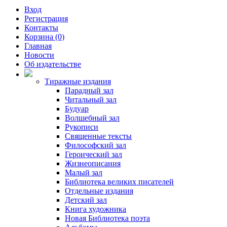
Вход
Регистрация
Контакты
Корзина (0)
Главная
Новости
Об издательстве
Тиражные издания
Парадный зал
Читальный зал
Будуар
Волшебный зал
Рукописи
Священные тексты
Философский зал
Героический зал
Жизнеописания
Малый зал
Библиотека великих писателей
Отдельные издания
Детский зал
Книга художника
Новая Библиотека поэта