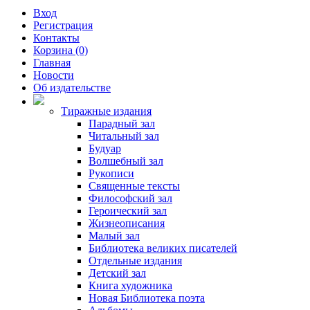
Вход
Регистрация
Контакты
Корзина (0)
Главная
Новости
Об издательстве
Тиражные издания
Парадный зал
Читальный зал
Будуар
Волшебный зал
Рукописи
Священные тексты
Философский зал
Героический зал
Жизнеописания
Малый зал
Библиотека великих писателей
Отдельные издания
Детский зал
Книга художника
Новая Библиотека поэта