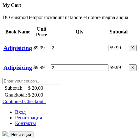
My Cart
DO eiusmod tempor incididunt ut labore et dolore magna aliqua
Unit
Book Name
Qty
Subtotal
Price
Adipisicing
$9.99
$9.99
X
Adipisicing
$9.99
$9.99
X
Subtotal:
$ 20.00
Grandtotal:
$ 20.00
Continued Checkout
Вход
Регистрация
Контакты
Навигация