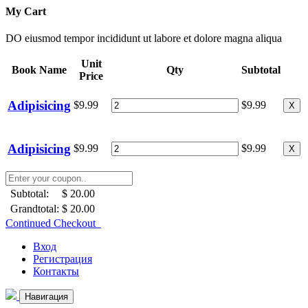
My Cart
DO eiusmod tempor incididunt ut labore et dolore magna aliqua
Unit
Book Name
Qty
Subtotal
Price
Adipisicing
$9.99
$9.99
X
Adipisicing
$9.99
$9.99
X
Subtotal:
$ 20.00
Grandtotal:
$ 20.00
Continued Checkout
Вход
Регистрация
Контакты
Навигация