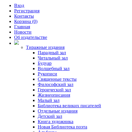
Вход
Регистрация
Контакты
Корзина (0)
Главная
Новости
Об издательстве
Тиражные издания
Парадный зал
Читальный зал
Будуар
Волшебный зал
Рукописи
Священные тексты
Философский зал
Героический зал
Жизнеописания
Малый зал
Библиотека великих писателей
Отдельные издания
Детский зал
Книга художника
Новая Библиотека поэта