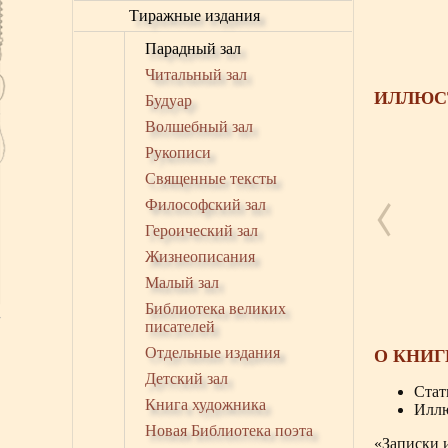
Тиражные издания
Парадный зал
Читальный зал
ИЛЛЮС
Будуар
Волшебный зал
Рукописи
Священные тексты
Философский зал
Героический зал
Жизнеописания
Малый зал
Библиотека великих
писателей
Отдельные издания
О КНИГ
Детский зал
Стат
Книга художника
Иллю
Новая Библиотека поэта
«Записки 