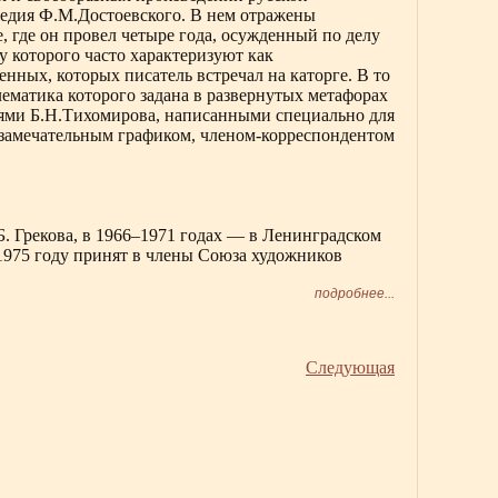
ледия Ф.М.Достоевского. В нем отражены
, где он провел четыре года, осужденный по делу
 которого часто характеризуют как
нных, которых писатель встречал на каторге. В то
ематика которого задана в развернутых метафорах
иями Б.Н.Тихомирова, написанными специально для
 замечательным графиком, членом-корреспондентом
Б. Грекова, в 1966–1971 годах — в Ленинградском
75 году принят в члены Союза художников
подробнее...
Следующая