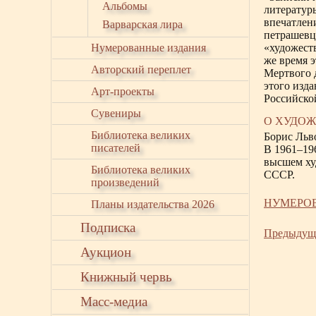
Альбомы
литератур
впечатлени
Варварская лира
петрашевц
Нумерованные издания
«художеств
же время 
Авторский переплет
Мертвого 
этого изд
Арт-проекты
Российско
Сувениры
О ХУДО
Библиотека великих
Борис Льв
писателей
В 1961–19
высшем ху
Библиотека великих
СССР.
произведений
НУМЕРО
Планы издательства 2026
Подписка
Предыдущ
Аукцион
Книжный червь
Масс-медиа