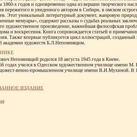
ы 1860-х годов и одновременно одна из вершин творческого нас
я пережитого и увиденного автором в Сибири, в омском остроге
ев. Этот уникальный литературный документ, жанровую природу
енные мемуары», содержит рассказы о судьбах реальных заключе
это художественное произведение, важнейшая философская пробл
дома и воскресения. Книга сопровождается статьей и примечан
ания. Также впервые публикуется цикл иллюстраций, созданный
й академии художеств Б.Л.Непомнящим.
ЖНИКЕ
ович Непомнящий родился 18 августа 1945 года в Киеве.
66 годах учился в Одесском художественном училище имени
М. 
дожест-венно-промышленном училище имени В.И.Мухиной. В 19
ВАННОЕ ИЗДАНИЕ
ая