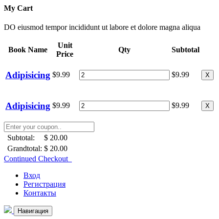
My Cart
DO eiusmod tempor incididunt ut labore et dolore magna aliqua
Unit
Book Name
Qty
Subtotal
Price
Adipisicing
$9.99
$9.99
X
Adipisicing
$9.99
$9.99
X
Subtotal:
$ 20.00
Grandtotal:
$ 20.00
Continued Checkout
Вход
Регистрация
Контакты
Навигация