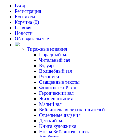
Вход
Регистрация
Контакты
Корзина (0)
Главная
Новости
Об издательстве
Тиражные издания
Парадный зал
Читальный зал
Будуар
Волшебный зал
Рукописи
Священные тексты
Философский зал
Героический зал
Жизнеописания
Малый зал
Библиотека великих писателей
Отдельные издания
Детский зал
Книга художника
Новая Библиотека поэта