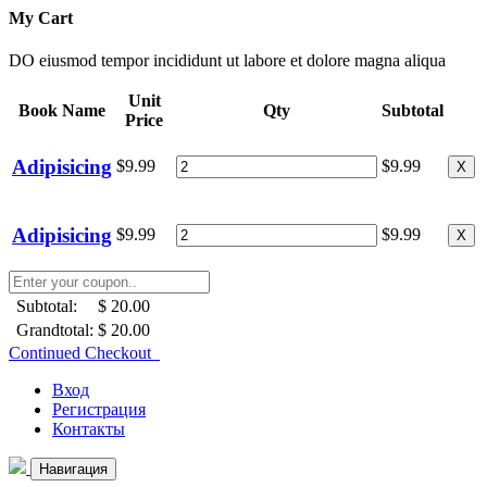
My Cart
DO eiusmod tempor incididunt ut labore et dolore magna aliqua
Unit
Book Name
Qty
Subtotal
Price
Adipisicing
$9.99
$9.99
X
Adipisicing
$9.99
$9.99
X
Subtotal:
$ 20.00
Grandtotal:
$ 20.00
Continued Checkout
Вход
Регистрация
Контакты
Навигация