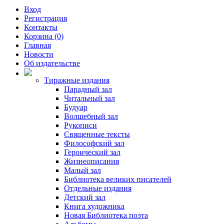
Вход
Регистрация
Контакты
Корзина (0)
Главная
Новости
Об издательстве
Тиражные издания
Парадный зал
Читальный зал
Будуар
Волшебный зал
Рукописи
Священные тексты
Философский зал
Героический зал
Жизнеописания
Малый зал
Библиотека великих писателей
Отдельные издания
Детский зал
Книга художника
Новая Библиотека поэта