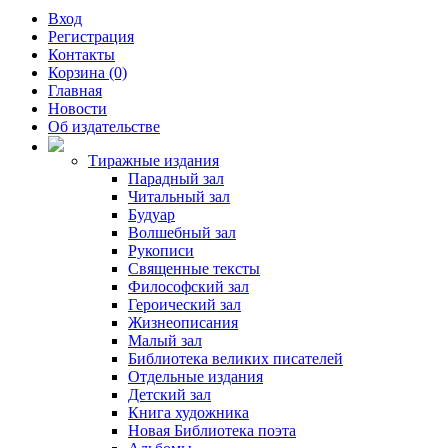
Вход
Регистрация
Контакты
Корзина (0)
Главная
Новости
Об издательстве
Тиражные издания
Парадный зал
Читальный зал
Будуар
Волшебный зал
Рукописи
Священные тексты
Философский зал
Героический зал
Жизнеописания
Малый зал
Библиотека великих писателей
Отдельные издания
Детский зал
Книга художника
Новая Библиотека поэта