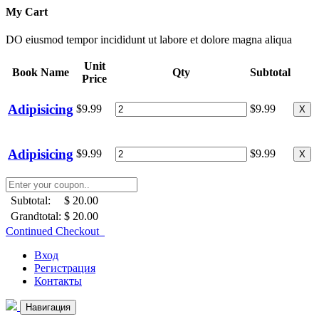
My Cart
DO eiusmod tempor incididunt ut labore et dolore magna aliqua
Unit
Book Name
Qty
Subtotal
Price
Adipisicing
$9.99
$9.99
X
Adipisicing
$9.99
$9.99
X
Subtotal:
$ 20.00
Grandtotal:
$ 20.00
Continued Checkout
Вход
Регистрация
Контакты
Навигация