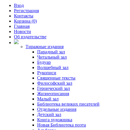
Вход
Регистрация
Контакты
Корзина (0)
Главная
Новости
Об издательстве
Тиражные издания
Парадный зал
Читальный зал
Будуар
Волшебный зал
Рукописи
Священные тексты
Философский зал
Героический зал
Жизнеописания
Малый зал
Библиотека великих писателей
Отдельные издания
Детский зал
Книга художника
Новая Библиотека поэта