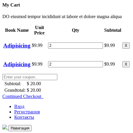
My Cart
DO eiusmod tempor incididunt ut labore et dolore magna aliqua
Unit
Book Name
Qty
Subtotal
Price
Adipisicing
$9.99
$9.99
X
Adipisicing
$9.99
$9.99
X
Subtotal:
$ 20.00
Grandtotal:
$ 20.00
Continued Checkout
Вход
Регистрация
Контакты
Навигация