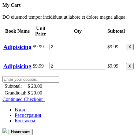
My Cart
DO eiusmod tempor incididunt ut labore et dolore magna aliqua
Unit
Book Name
Qty
Subtotal
Price
Adipisicing
$9.99
$9.99
X
Adipisicing
$9.99
$9.99
X
Subtotal:
$ 20.00
Grandtotal:
$ 20.00
Continued Checkout
Вход
Регистрация
Контакты
Навигация