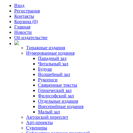
Вход
Регистрация
Контакты
Корзина (0)
Главная
Новости
Об издательстве
Тиражные издания
Нумерованные издания
Парадный зал
Читальный зал
Будуар
Волшебный зал
Рукописи
Священные тексты
Героический зал
Философский зал
Отдельные издания
Внесерийные издания
Малый зал
Авторский переплет
Арт-проекты
Сувениры