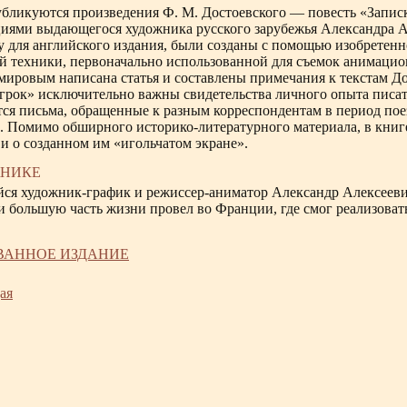
убликуются произведения Ф. М. Достоевского — повесть «Записки
иями выдающегося художника русского зарубежья Александра Ал
ду для английского издания, были созданы с помощью изобретен
й техники, первоначально использованной для съемок анимаци
омировым написана статья и составлены примечания к текстам До
грок» исключительно важны свидетельства личного опыта писате
ся письма, обращенные к разным корреспондентам в период поез
х. Помимо обширного историко-литературного материала, в книг
и о созданном им «игольчатом экране».
ЖНИКЕ
я художник-график и режиссер-аниматор Александр Алексеевич
и большую часть жизни провел во Франции, где смог реализовать
ВАННОЕ ИЗДАНИЕ
ая