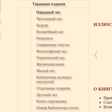
Тиражные издания
Парадный зал
Читальный зал
ИЛЛЮС
Будуар
Волшебный зал
Рукописи
Священные тексты
Философский зал
Героический зал
Жизнеописания
Малый зал
Библиотека великих
писателей
Отдельные издания
О КНИГ
Детский зал
Прим
Книга художника
Стат
Иллю
Новая Библиотека поэта