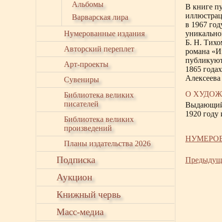
Альбомы
В книге п
иллюстрац
Варварская лира
в 1967 го
Нумерованные издания
уникально
Б. Н. Тих
Авторский переплет
романа «И
публикуют
Арт-проекты
1865 года
Алексеева 
Сувениры
О ХУДО
Библиотека великих
писателей
Выдающийс
1920 году 
Библиотека великих
произведений
НУМЕРО
Планы издательства 2026
Подписка
Предыдущ
Аукцион
Книжный червь
Масс-медиа