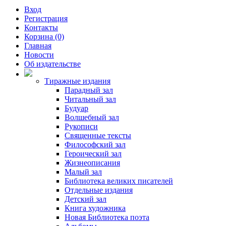
Вход
Регистрация
Контакты
Корзина (0)
Главная
Новости
Об издательстве
Тиражные издания
Парадный зал
Читальный зал
Будуар
Волшебный зал
Рукописи
Священные тексты
Философский зал
Героический зал
Жизнеописания
Малый зал
Библиотека великих писателей
Отдельные издания
Детский зал
Книга художника
Новая Библиотека поэта