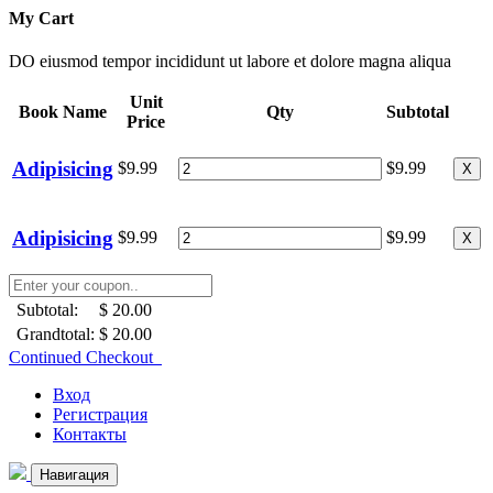
My Cart
DO eiusmod tempor incididunt ut labore et dolore magna aliqua
Unit
Book Name
Qty
Subtotal
Price
Adipisicing
$9.99
$9.99
X
Adipisicing
$9.99
$9.99
X
Subtotal:
$ 20.00
Grandtotal:
$ 20.00
Continued Checkout
Вход
Регистрация
Контакты
Навигация