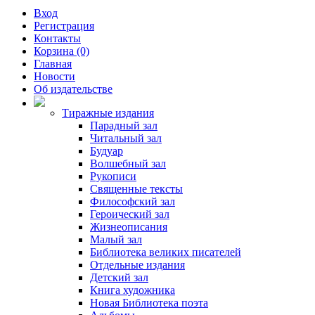
Вход
Регистрация
Контакты
Корзина (0)
Главная
Новости
Об издательстве
Тиражные издания
Парадный зал
Читальный зал
Будуар
Волшебный зал
Рукописи
Священные тексты
Философский зал
Героический зал
Жизнеописания
Малый зал
Библиотека великих писателей
Отдельные издания
Детский зал
Книга художника
Новая Библиотека поэта