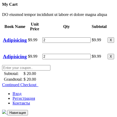
My Cart
DO eiusmod tempor incididunt ut labore et dolore magna aliqua
Unit
Book Name
Qty
Subtotal
Price
Adipisicing
$9.99
$9.99
X
Adipisicing
$9.99
$9.99
X
Subtotal:
$ 20.00
Grandtotal:
$ 20.00
Continued Checkout
Вход
Регистрация
Контакты
Навигация