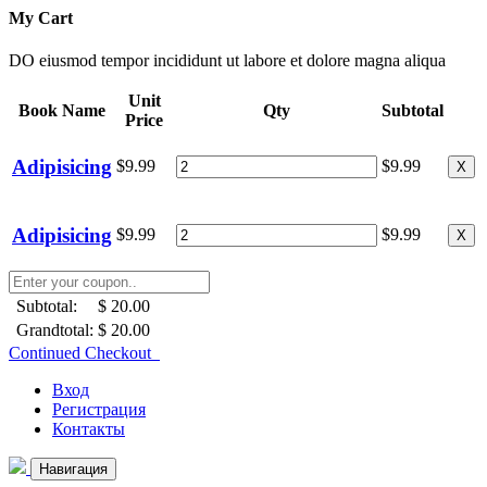
My Cart
DO eiusmod tempor incididunt ut labore et dolore magna aliqua
Unit
Book Name
Qty
Subtotal
Price
Adipisicing
$9.99
$9.99
X
Adipisicing
$9.99
$9.99
X
Subtotal:
$ 20.00
Grandtotal:
$ 20.00
Continued Checkout
Вход
Регистрация
Контакты
Навигация