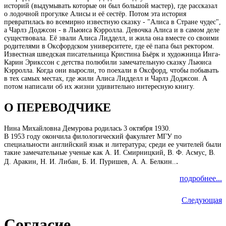
историй (выдумывать которые он был большой мастер), где рассказал
о лодочной прогулке Алисы и её сестёр. Потом эта история
превратилась во всемирно известную сказку - "Алиса в Стране чудес",
а Чарлз Доджсон - в Льюиса Кэрролла. Девочка Алиса и в самом деле
существовала. Её звали Алиса Лидделл, и жила она вместе со своими
родителями в Оксфордском университете, где её папа был ректором.
Известная шведская писательница Кристина Бьёрк и художница Инга-
Карин Эрикссон с детства полюбили замечательную сказку Льюиса
Кэрролла. Когда они выросли, то поехали в Оксфорд, чтобы побывать
в тех самых местах, где жили Алиса Лидделл и Чарлз Доджсон. А
потом написали об их жизни удивительно интересную книгу.
О ПЕРЕВОДЧИКЕ
Нина Михайловна Демурова родилась 3 октября 1930.
В 1953 году окончила филологический факультет МГУ по
специальности английский язык и литература; среди ее учителей были
такие замечательные ученые как А. И. Смирницкий, В. Ф. Асмус, В.
.
Д. Аракин, Н. И. Либан, Б. И. Пуришев, А. А. Белкин..
подробнее...
Следующая
Согласие