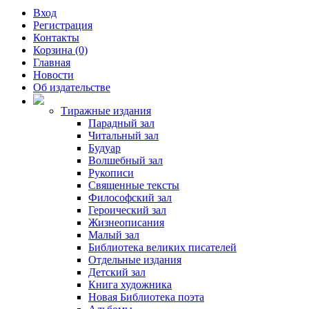
Вход
Регистрация
Контакты
Корзина (0)
Главная
Новости
Об издательстве
Тиражные издания
Парадный зал
Читальный зал
Будуар
Волшебный зал
Рукописи
Священные тексты
Философский зал
Героический зал
Жизнеописания
Малый зал
Библиотека великих писателей
Отдельные издания
Детский зал
Книга художника
Новая Библиотека поэта