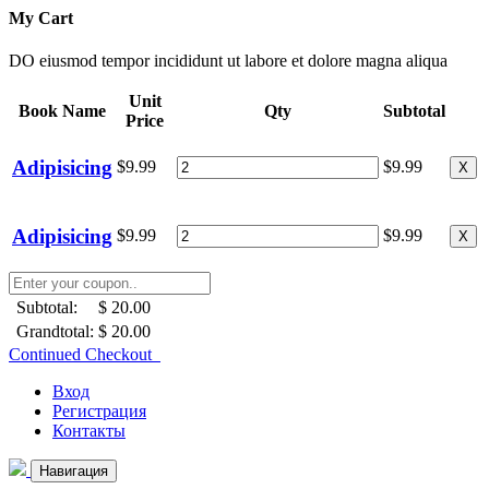
My Cart
DO eiusmod tempor incididunt ut labore et dolore magna aliqua
Unit
Book Name
Qty
Subtotal
Price
Adipisicing
$9.99
$9.99
X
Adipisicing
$9.99
$9.99
X
Subtotal:
$ 20.00
Grandtotal:
$ 20.00
Continued Checkout
Вход
Регистрация
Контакты
Навигация