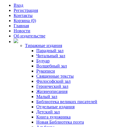
Вход
Регистрация
Контакты
Корзина (0)
Главная
Новости
Об издательстве
Тиражные издания
Парадный зал
Читальный зал
Будуар
Волшебный зал
Рукописи
Священные тексты
Философский зал
Героический зал
Жизнеописания
Малый зал
Библиотека великих писателей
Отдельные издания
Детский зал
Книга художника
Новая Библиотека поэта