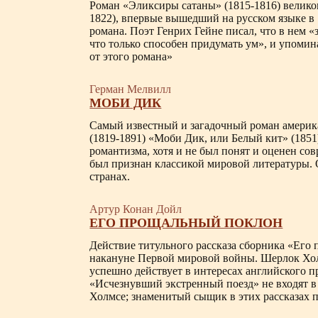
Роман «Эликсиры сатаны» (1815-1816) великог
1822), впервые вышедший на русском языке в 
романа. Поэт Генрих Гейне писал, что в нем 
что только способен придумать ум», и упомина
от этого романа»
Герман Мелвилл
МОБИ ДИК
Самый известный и загадочный роман америк
(1819-1891) «Моби Дик, или Белый кит» (1851
романтизма, хотя и не был понят и оценен со
был признан классикой мировой литературы. 
странах.
Артур Конан Дойл
ЕГО ПРОЩАЛЬНЫЙ ПОКЛОН
Действие титульного рассказа сборника «Его
накануне Первой мировой войны. Шерлок Хол
успешно действует в интересах английского п
«Исчезнувший экстренный поезд» не входят в
Холмсе; знаменитый сыщик в этих рассказах 