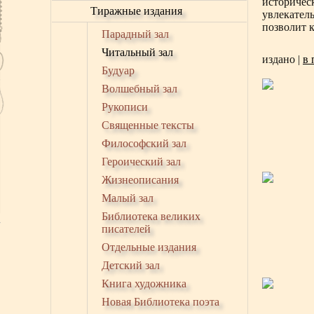
историчес
Тиражные издания
увлекатель
позволит 
Парадный зал
Читальный зал
издано
|
в 
Будуар
Волшебный зал
Рукописи
Священные тексты
Философский зал
Героический зал
Жизнеописания
Малый зал
Библиотека великих
писателей
Отдельные издания
Детский зал
Книга художника
Новая Библиотека поэта