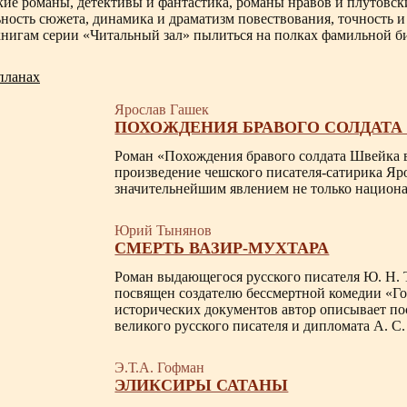
кие романы, детективы и фантастика, романы нравов и плутовск
ность сюжета, динамика и драматизм повествования, точность и
книгам серии «Читальный зал» пылиться на полках фамильной б
планах
Ярослав Гашек
ПОХОЖДЕНИЯ БРАВОГО СОЛДАТА Ш
Роман
«Похождения бравого солдата Швейка 
произведение чешского писателя-сатирика Яро
значительнейшим явлением не только национа
Юрий Тынянов
СМЕРТЬ ВАЗИР-МУХТАРА
Роман выдающегося русского писателя Ю. Н. 
посвящен создателю бессмертной комедии «Го
исторических документов автор описывает по
великого русского писателя и дипломата А. С
Э.Т.А. Гофман
ЭЛИКСИРЫ САТАНЫ