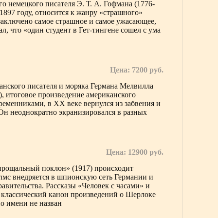
о немецкого писателя Э. Т. А. Гофмана (1776-
1897 году, относится к жанру «страшного»
«заключено самое страшное и самое ужасающее,
л, что «один студент в Гет-тингене сошел с ума
Цена: 7200 руб.
анского писателя и моряка Германа Мелвилла
), итоговое произведение американского
временниками, в XX веке вернулся из забвения и
Он неоднократно экранизировался в разных
Цена: 12900 руб.
 прощальный поклон» (1917) происходит
мс внедряется в шпионскую сеть Германии и
равительства. Рассказы «Человек с часами» и
 классический канон произведений о Шерлоке
по имени не назван