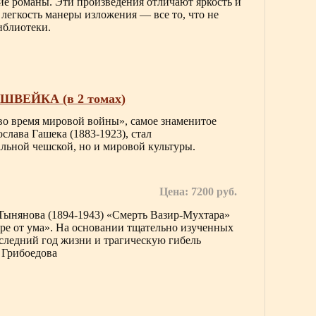
ие романы. Эти произведения отличают яркость и
 легкость манеры изложения — все то, что не
иблиотеки.
ВЕЙКА (в 2 томах)
во время мировой войны», самое знаменитое
слава Гашека (1883-1923), стал
льной чешской, но и мировой культуры.
Цена: 7200 руб.
Тынянова (1894-1943) «Смерть Вазир-Мухтара»
ре от ума». На основании тщательно изученных
следний год жизни и трагическую гибель
. Грибоедова