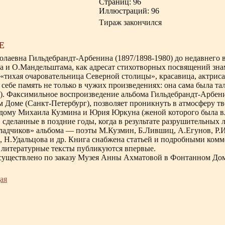
Страниц: 96
Иллюстраций: 96
Тираж закончился
Е
олаевна Гильдебрандт-Арбенина (1897/1898-1980) до недавнего 
а и О.Мандельштама, как адресат стихотворных посвящений зна
 «тихая очаровательница Северной столицы», красавица, актриса
 себе память не только в чужих произведениях: она сама была 
2). Факсимильное воспроизведение альбома Гильдебрандт-Арбен
 Доме (Санкт-Петербург), позволяет проникнуть в атмосферу тв
 дому Михаила Кузмина и Юрия Юркуна (женой которого была вл
 сделанные в поздние годы, когда в результате разрушительных
ладчиков» альбома — поэты М.Кузмин, Б.Лившиц, А.Егунов, Р
, Н.Удальцова и др. Книга снабжена статьей и подробными комм
 литературные тексты публикуются впервые.
существлено по заказу Музея Анны Ахматовой в Фонтанном Дом
ая