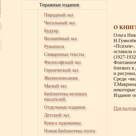
Тиражные издания
Парадный зал
Читальный зал
О КНИГ
Будуар
Ольга Ник
Волшебный зал
Н.Гумилёв
«Психея»,
Рукописи
оставила о
Священные тексты
(1927-193
Философский зал
Фонтанном
близких к
Героический зал
и рисунки,
Жизнеописания
Среди «вк
Т.Маврина
Малый зал
некоторые
Библиотека великих
Издание о
писателей
Отдельные издания
Предыдущ
Детский зал
Книга художника
Новая Библиотека поэта