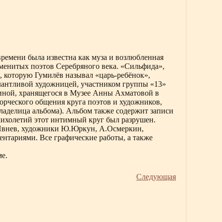
времени была известна как муза и возлюбленная
менитых поэтов Серебряного века. «Сильфида»,
, которую Гумилёв называл «царь-ребёнок»,
талантливой художницей, участником группы «13»
иной, хранящегося в Музее Анны Ахматовой в
орческого общения круга поэтов и художников,
аделица альбома). Альбом также содержит записи
 лихолетий этот интимный круг был разрушен.
.Ивнев, художники Ю.Юркун, А.Осмеркин,
ентариями. Все графические работы, а также
е.
Следующая