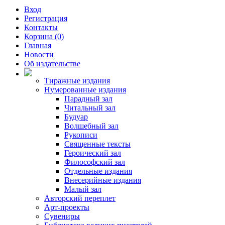
Вход
Регистрация
Контакты
Корзина (0)
Главная
Новости
Об издательстве
Тиражные издания
Нумерованные издания
Парадный зал
Читальный зал
Будуар
Волшебный зал
Рукописи
Священные тексты
Героический зал
Философский зал
Отдельные издания
Внесерийные издания
Малый зал
Авторский переплет
Арт-проекты
Сувениры