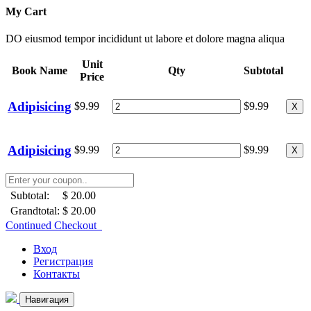
My Cart
DO eiusmod tempor incididunt ut labore et dolore magna aliqua
Unit
Book Name
Qty
Subtotal
Price
Adipisicing
$9.99
$9.99
X
Adipisicing
$9.99
$9.99
X
Subtotal:
$ 20.00
Grandtotal:
$ 20.00
Continued Checkout
Вход
Регистрация
Контакты
Навигация