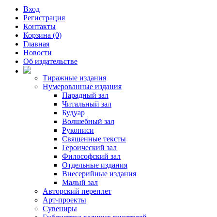
Вход
Регистрация
Контакты
Корзина (0)
Главная
Новости
Об издательстве
Тиражные издания
Нумерованные издания
Парадный зал
Читальный зал
Будуар
Волшебный зал
Рукописи
Священные тексты
Героический зал
Философский зал
Отдельные издания
Внесерийные издания
Малый зал
Авторский переплет
Арт-проекты
Сувениры