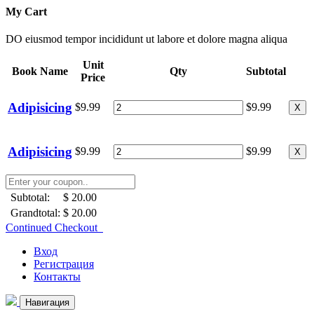
My Cart
DO eiusmod tempor incididunt ut labore et dolore magna aliqua
Unit
Book Name
Qty
Subtotal
Price
Adipisicing
$9.99
$9.99
X
Adipisicing
$9.99
$9.99
X
Subtotal:
$ 20.00
Grandtotal:
$ 20.00
Continued Checkout
Вход
Регистрация
Контакты
Навигация