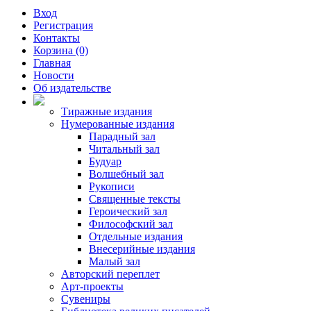
Вход
Регистрация
Контакты
Корзина (0)
Главная
Новости
Об издательстве
Тиражные издания
Нумерованные издания
Парадный зал
Читальный зал
Будуар
Волшебный зал
Рукописи
Священные тексты
Героический зал
Философский зал
Отдельные издания
Внесерийные издания
Малый зал
Авторский переплет
Арт-проекты
Сувениры