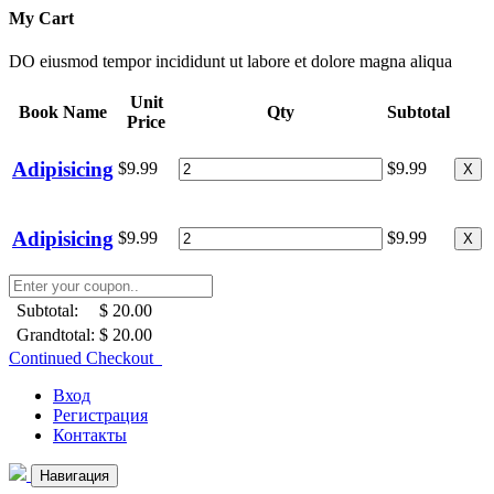
My Cart
DO eiusmod tempor incididunt ut labore et dolore magna aliqua
Unit
Book Name
Qty
Subtotal
Price
Adipisicing
$9.99
$9.99
X
Adipisicing
$9.99
$9.99
X
Subtotal:
$ 20.00
Grandtotal:
$ 20.00
Continued Checkout
Вход
Регистрация
Контакты
Навигация