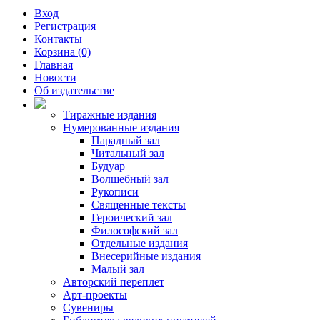
Вход
Регистрация
Контакты
Корзина (0)
Главная
Новости
Об издательстве
Тиражные издания
Нумерованные издания
Парадный зал
Читальный зал
Будуар
Волшебный зал
Рукописи
Священные тексты
Героический зал
Философский зал
Отдельные издания
Внесерийные издания
Малый зал
Авторский переплет
Арт-проекты
Сувениры