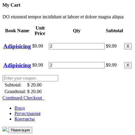
My Cart
DO eiusmod tempor incididunt ut labore et dolore magna aliqua
Unit
Book Name
Qty
Subtotal
Price
Adipisicing
$9.99
$9.99
X
Adipisicing
$9.99
$9.99
X
Subtotal:
$ 20.00
Grandtotal:
$ 20.00
Continued Checkout
Вход
Регистрация
Контакты
Навигация