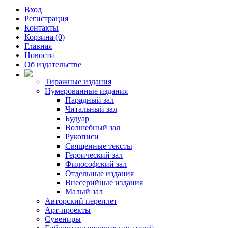
Вход
Регистрация
Контакты
Корзина (0)
Главная
Новости
Об издательстве
Тиражные издания
Нумерованные издания
Парадный зал
Читальный зал
Будуар
Волшебный зал
Рукописи
Священные тексты
Героический зал
Философский зал
Отдельные издания
Внесерийные издания
Малый зал
Авторский переплет
Арт-проекты
Сувениры