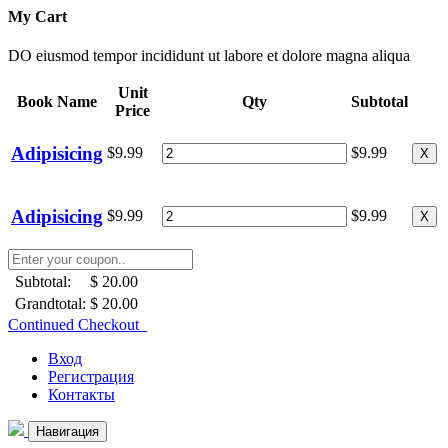
My Cart
DO eiusmod tempor incididunt ut labore et dolore magna aliqua
Unit
Book Name
Qty
Subtotal
Price
Adipisicing
$9.99
$9.99
X
Adipisicing
$9.99
$9.99
X
Subtotal:
$ 20.00
Grandtotal:
$ 20.00
Continued Checkout
Вход
Регистрация
Контакты
Навигация