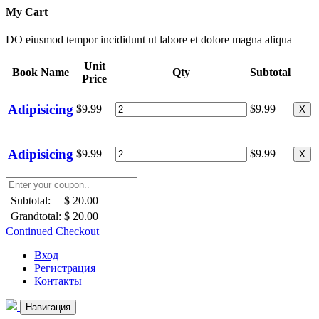
My Cart
DO eiusmod tempor incididunt ut labore et dolore magna aliqua
Unit
Book Name
Qty
Subtotal
Price
Adipisicing
$9.99
$9.99
X
Adipisicing
$9.99
$9.99
X
Subtotal:
$ 20.00
Grandtotal:
$ 20.00
Continued Checkout
Вход
Регистрация
Контакты
Навигация