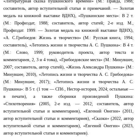
«Литературная сказка пушкинского времени» (М.: Правда, 1988;
составитель, автор вступительной статьи и примечаний. — Золотая
медаль на книжной выставке ВДНХ), «Пушкинские места»: В 2 т.
(М.: Профиздат, 1988; составитель, автор статей; 2-е изд. М.,
Профиздат. 1999. — Золотая медаль на книжной выставке ВДНХ),
«А. С.Грибоедов: Жизнь и творчество» (М.: Русская книга, 1994;
составитель), «Летопись жизни и творчества А. С. Пушкина»: В 4 т.
(М.: Слово, 1999; руководитель проекта, автор текста и
комментариев, 2, 3 и 4 тома), «Грибоедовские места» (М.: Минувшее,
2007; составитель, автор статей), «Жизнь Александра Пушкина» (М.:
Минувшее, 2010), «Летопись жизни и творчества А. С. Грибоедова»
(М.: Минувшее, 2017); «Летопись жизни и творчества А. С.
Пушкина»: В 5 т. (1 том — СПб., Нестор-история, 2024; остальные —
в печати), а также сборники произведений Пушкина:
«Стихотворения» (2005, 2-е изд. — 2012; составитель, автор
вступительной cтатьи и комментариев), «Евгений Онегин» (2011,
автор вступительной cтатьи и комментариев), «Сказки» (2022, автор
вступительной cтатьи и комментариев), «Евгений Онегин» (2023,
автор вступительной cтатьи и комментариев).