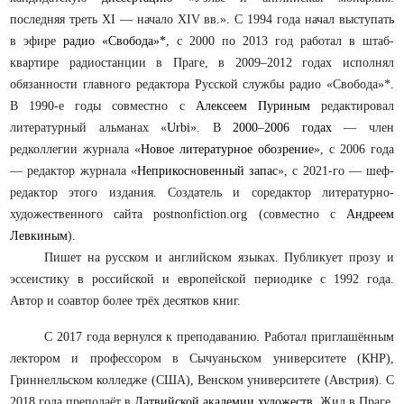
последняя треть XI — начало XIV вв.». С 1994 года начал выступать
в эфире
радио «Свобода»*
, с 2000 по 2013 год работал в штаб-
квартире радиостанции в Праге, в 2009–2012 годах исполнял
обязанности главного редактора Русской службы радио «Свобода»*.
В 1990-е годы совместно с
Алексеем Пуриным
редактировал
литературный альманах «
Urbi
». В
2000
–
2006 годах
— член
редколлегии журнала «
Новое литературное обозрение
», с 2006 года
— редактор журнала «
Неприкосновенный запас
», с 2021-го — шеф-
редактор этого издания. Создатель и соредактор литературно-
художественного сайта postnonfiction.org (совместно с
Андреем
Левкиным
).
Пишет на русском и английском языках. Публикует прозу и
эссеистику в российской и европейской периодике с 1992 года.
Автор и соавтор более трёх десятков книг.
С 2017 года вернулся к преподаванию. Работал приглашённым
лектором и профессором в Сычуаньском университете (КНР),
Гриннелльском колледже (США), Венском университете (Австрия). С
2018 года преподаёт в
Латвийской академии художеств
. Жил в Праге,