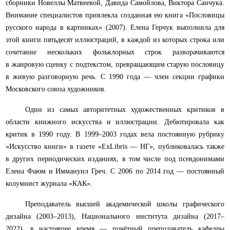
сборники Новеллы Матвеевой, Давида Самойлова, Виктора Санчука.
Внимание специалистов привлекла созданная ею книга «Пословицы
русского народа в картинках» (2007). Елена Герчук выполнила для
этой книги пятьдесят иллюстраций, в каждой из которых строка или
сочетание нескольких фольклорных строк разворачиваются
в жанровую сценку с подтекстом, превращающим старую пословицу
в живую разговорную речь. С 1990 года — член секции графики
Московского союза художников.
Один из самых авторитетных художественных критиков в
области книжного искусства и иллюстрации. Дебютировала как
критик в 1990 году. В 1999–2003 годах вела постоянную рубрику
«Искусство книги» в газете «ExLibris — НГ», публиковалась также
в других периодических изданиях, в том числе под псевдонимами
Елена Фаюм и Иммануил Греч. С 2006 по 2014 год — постоянный
колумнист журнала «КАК».
Преподаватель высшей академической школы графического
дизайна (2003–2013), Национального института дизайна (2017–
2022), в настоящее время — п
очётный преподаватель кафедры