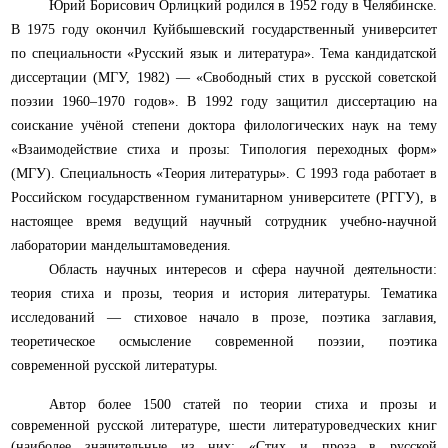
Юрий Борисович
Орлицкий родился в 1952 году в Челябинске.
В 1975 году окончил Куйбышевский государственный университет
по специальности «Русский язык и литература». Тема кандидатской
диссертации (МГУ, 1982) — «Свободный стих в русской советской
поэзии 1960–1970 годов». В 1992 году защитил диссертацию на
соискание учёной степени доктора филологических наук на тему
«Взаимодействие стиха и прозы: Типология переходных форм»
(МГУ). Специальность «Теория литературы». С 1993 года работает в
Российском государственном гуманитарном университете (РГГУ), в
настоящее время ведущий научный сотрудник учебно-научной
лаборатории мандельштамоведения.
Область научных интересов и сфера научной деятельности:
теория стиха и прозы, теория и история литературы. Тематика
исследований — стиховое начало в прозе, поэтика заглавия,
теоретическое осмысление современной поэзии, поэтика
современной русской литературы.
Автор более 1500 статей по теории стиха и прозы и
современной русской литературе, шести литературоведческих книг
(наиболее значительные из них: «Стих и проза в русской