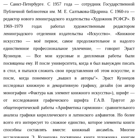
—
Санкт-Петербурге. С 1957 года — сотрудник Государственной
Публичной библиотеки им. М. Е. Салтыкова-Щедрина. С 1960-го —
редактор нового ленинградского издательства «Художник РСФСР». В
1969–1979 годах работал художественным редактором
ленинградского отделения издательства «Искусство». «Книжное
искусство — моё первое, самое продолжительное и надолго
единственное профессиональное увлечение, — говорит Эраст
Кузнецов. — Все мои курсовые и дипломная работы были
посвящены ему. И после университета, когда я был вынужден писать
в стол, я пытался сложить свои представления об этом искусстве, и
после, когда понемногу „вышел в авторы“». Эраст Кузнецов
исследовал книжную и декоративную графику, дизайн (он автор
монографии «Фактура как элемент книжного искусства»), шрифт —
от исследования графического шрифта Г.А.В. Траугот до
общетеоретической работы «Арифметика гармонии»: сравнительного
анализа графики кириллического и латинского алфавитов. Но более
всего его интересует то сложное единство, которое элементы книги
способны составлять вместе: книжный ансамбль. Многие
исследования Э. Кузнецова посвящены книге художника, книгам