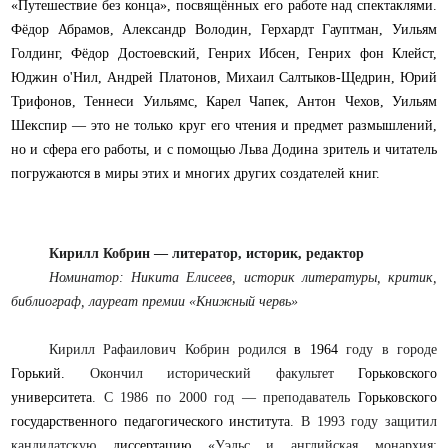
«Путешествие без конца», посвящённых его работе над спектаклями.
Фёдор Абрамов, Александр Володин, Герхардт Гауптман, Уильям
Голдинг, Фёдор Достоевский, Генрих Ибсен, Генрих фон Клейст,
Юджин о'Нил, Андрей Платонов, Михаил Салтыков-Щедрин, Юрий
Трифонов, Теннеси Уильямс, Карел Чапек, Антон Чехов, Уильям
Шекспир — это не только круг его чтения и предмет размышлений,
но и сфера его работы, и с помощью Льва Додина зритель и читатель
погружаются в миры этих и многих других создателей книг.
Кирилл Кобрин
— литератор, историк, редактор
Номинатор: Никита Елисеев, историк литературы, критик,
библиограф, лауреат премии «Книжный червь»
Кирилл Рафаилович Кобрин
родился
в 1964
году в городе
Горький.
Окончил исторический факультет
Горьковского
университета
. С 1986 по 2000 год — преподаватель
Горьковского
государственного педагогического института
. В 1993 году защитил
кандидатскую
диссертацию
«Уэльс и английская монархия: