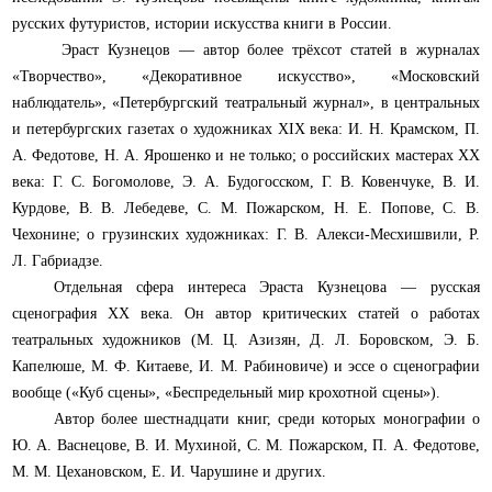
русских футуристов, истории искусства книги в России.
Эраст Кузнецов — автор более трёхсот статей
в журналах
«Творчество», «Декоративное искусство», «Московский
наблюдатель», «Петербургский театральный журнал», в центральных
и петербургских газетах
о художниках XIX века: И. Н. Крамском, П.
А. Федотове, Н. А. Ярошенко и не только; о российских мастерах XX
века: Г. С. Богомолове, Э. А. Будогосском, Г. В. Ковенчуке, В. И.
Курдове, В. В. Лебедеве, С. М. Пожарском, Н. Е. Попове, С. В.
Чехонине; о грузинских художниках: Г. В. Алекси-Месхишвили, Р.
Л. Габриадзе.
Отдельная сфера интереса Эраста Кузнецова — русская
сценография ХХ века. Он автор критических статей о работах
театральных художников (М. Ц. Азизян, Д. Л. Боровском, Э. Б.
Капелюше, М. Ф. Китаеве, И. М. Рабиновиче) и эссе о сценографии
вообще («Куб сцены», «Беспредельный мир крохотной сцены»).
Автор более шестнадцати книг, среди которых монографии о
Ю. А. Васнецове, В. И. Мухиной, С. М. Пожарском, П. А. Федотове,
М. М. Цехановском, Е. И. Чарушине и других.