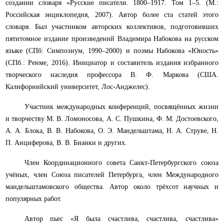
создании словаря «Русские писатели. 1800–1917. Том 1–5. (М.:
Российская энциклопедия, 2007). Автор более ста статей этого
словаря. Был участником авторских коллективов, подготовивших
пятитомное издание произведений Владимира Набокова на русском
языке (СПб: Симпозиум, 1990–2000) и поэмы Набокова «Юность»
(СПб.: Ренме, 2016). Инициатор и составитель издания избранного
творческого наследия профессора В. Ф. Маркова (США.
Калифорнийский университет, Лос-Анджелес).
Участник международных конференций, посвящённых жизни
и творчеству М. В. Ломоносова, А. С. Пушкина, Ф. М. Достоевского,
А. А. Блока, В. В. Набокова, О. Э. Мандельштама, Н. А. Струве, Н.
П. Анциферова, В. В. Бианки и других.
Член Координационного совета Санкт-Петербургского союза
учёных, член Союза писателей Петербурга, член Международного
мандельштамовского общества. Автор около трёхсот научных и
популярных работ.
Автор пьес «Я была счастлива, счастлива, счастлива»