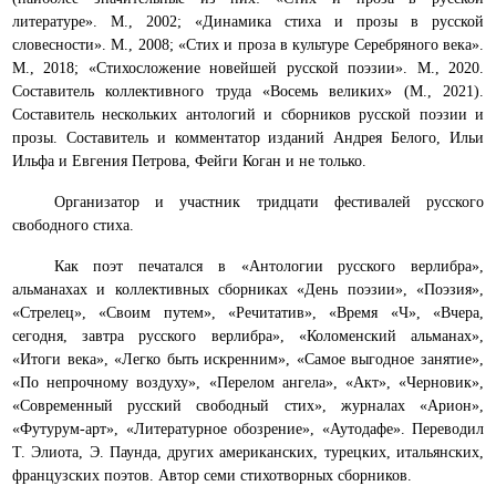
литературе». М., 2002; «Динамика стиха и прозы в русской
словесности». М., 2008; «Стих и проза в культуре Серебряного века».
М., 2018; «Стихосложение новейшей русской поэзии». М., 2020.
Составитель коллективного труда «Восемь великих» (М., 2021).
Составитель нескольких антологий и сборников русской поэзии и
прозы. Составитель и комментатор изданий Андрея Белого, Ильи
Ильфа и Евгения Петрова, Фейги Коган и не только.
Организатор и участник тридцати фестивалей русского
свободного стиха.
Как поэт печатался в «Антологии русского верлибра»,
альманахах и коллективных сборниках «День поэзии», «Поэзия»,
«Стрелец», «Своим путем», «Речитатив», «Время «Ч», «Вчера,
сегодня, завтра русского верлибра», «Коломенский альманах»,
«Итоги века», «Легко быть искренним», «Самое выгодное занятие»,
«По непрочному воздуху», «Перелом ангела», «Акт», «Черновик»,
«Современный русский свободный стих», журналах «Арион»,
«Футурум-арт», «Литературное обозрение», «Аутодафе». Переводил
Т. Элиота, Э. Паунда, других американских, турецких, итальянских,
французских поэтов. Автор семи стихотворных сборников.