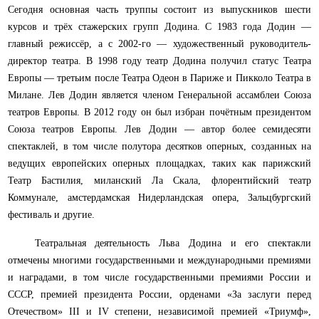
Сегодня основная часть труппы состоит из выпускников шести
курсов и трёх стажерских групп Додина. С 1983 года Додин —
главный режиссёр, а с 2002-го — художественный руководитель-
директор театра. В 1998 году театр Додина получил статус Театра
Европы — третьим после Театра Одеон в Париже и Пикколо Театра в
Милане. Лев Додин является членом Генеральной ассамблеи Союза
театров Европы. В 2012 году он был избран почётным президентом
Союза театров Европы. Лев Додин — автор более семидесяти
спектаклей, в том числе полутора десятков оперных, созданных на
ведущих европейских оперных площадках, таких как парижский
Театр Бастилия, миланский Ла Скала, флорентийский театр
Коммунале, амстердамская Нидерландская опера, Зальцбургский
фестиваль и другие.
Театральная деятельность Льва Додина и его спектакли
отмечены многими государственными и международными премиями
и наградами, в том числе государственными премиями России и
СССР, премией президента России, орденами «За заслуги перед
Отечеством» III и IV степени, независимой премией «Триумф»,