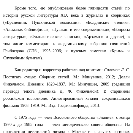
Кроме того, ею опубликовано более пятидесяти статей по
истории русской литературы XIX века в журналах и сборниках
(«Временник Пушкинской комиссии», «Болдинские чтения»,
«Альманах библиофила», «Пушкин и его современники», «Вопросы
литературы», «Филологические записки», «Арзамас» и другие); в
том числе комментарии к академическому собранию сочинений
Грибоедова (СПб., 1995–2006; к путевым заметкам «Крым» и
Служебным бумагам).
Как редактор и корректор работала над книгами:
Салямон Л. С.
Постигать сущее: Сборник статей. М.: Минувшее, 2012; Долли
Фикельмон. Дневник 1829–1837. М.: Минувшее, 2009 (редакция
перевода текста дневника Д. Ф. Фикельмон); В старинном
российском иллюзионе: Аннотированный каталог сохранившихся
фильмов 1908–1919. М.: Изд. Госфильмофонда, 2013.
С 1975 года — член Всесоюзного общества «Знание», с конца
1970-х до 1985 года — член методического совета общества. На
протяжении десятилетий читала в Москве и в других регионах