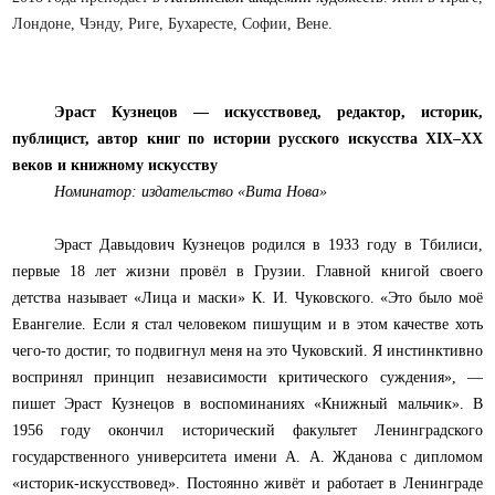
Лондоне, Чэнду, Риге, Бухаресте, Софии, Вене.
Эраст Кузнецов
—
искусствовед,
редактор,
историк,
публицист, автор книг по истории русского искусства
XIX–
XX
веков и книжному искусству
Номинатор: издательство «Вита Нова»
Эраст Давыдович Кузнецов родился в 1933 году в Тбилиси,
первые 18 лет жизни провёл в Грузии. Главной книгой своего
детства называет «Лица и маски» К. И. Чуковского. «Это было моё
Евангелие. Если я стал человеком пишущим и в этом качестве хоть
чего-то достиг, то подвигнул меня на это Чуковский. Я инстинктивно
воспринял принцип независимости критического суждения», —
пишет Эраст Кузнецов в воспоминаниях «Книжный мальчик». В
1956 году окончил исторический факультет Ленинградского
государственного университета имени А. А. Жданова
с дипломом
«историк-искусствовед». Постоянно живёт и работает в Ленинграде