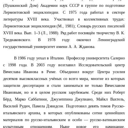
(Пушкинский Дом) Академии наук СССР в группе по подготовке
Лермонтовской энциклопедии. С 1975 года работал в секторе
литературы XVIII века. Участвовал в коллективных трудах:
Лермонтовская энциклопедия (М., 1981); Словарь русских писателей
XVIII века. Вып. 1–
3
(Л., 1988). Ряд работ посвящён творчеству В. К.
Тредиаковского. В 1978 году окончил Ленинградский
государственный университет имени А. А. Жданова.
В 1986 году уехал в Италию. Профессор университета Салерно
с 1998 года. В 2003 году возглавил Исследовательский центр
Вячеслава Иванова в Риме. Объединил вокруг Центра усилия
десятков высококлассных учёных со всего мира, многие из которых
защитили диссертации и стали заниматься не только Вячеславом
Ивановым, но и в целом русским зарубежьем. Среди них Роберт
Бёрд, Марко Саббатини, Джузеппина Джулиано, Майкл Вахтель,
Василий Рудич, Памела Дэвидсон. Подготовил девять томов Русско-
итальянского архива, в которых опубликованы сотни ценнейших
материалов по русско-итальянским и особо — русско-ватиканским
культурным отношениям. Ныне новое его начинание,