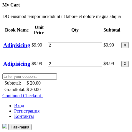
My Cart
DO eiusmod tempor incididunt ut labore et dolore magna aliqua
Unit
Book Name
Qty
Subtotal
Price
Adipisicing
$9.99
$9.99
X
Adipisicing
$9.99
$9.99
X
Subtotal:
$ 20.00
Grandtotal:
$ 20.00
Continued Checkout
Вход
Регистрация
Контакты
Навигация