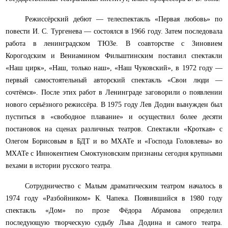
Режиссёрский дебют — телеспектакль «Первая любовь» по
повести И. С. Тургенева — состоялся в 1966 году. Затем последовала
работа в ленинградском ТЮЗе. В соавторстве с Зиновием
Корогодским и Вениамином Фильштинским поставил спектакли
«Наш цирк», «Наш, только наш», «Наш Чуковский», в 1972 году —
первый самостоятельный авторский спектакль «Свои люди —
сочтёмся». После этих работ в Ленинграде заговорили о появлении
нового серьёзного режиссёра. В 1975 году Лев Додин вынужден был
пуститься в «свободное плавание» и осуществил более десяти
постановок на сценах различных театров. Спектакли «Кроткая» с
Олегом Борисовым в БДТ и во МХАТе и «Господа Головлевы» во
МХАТе с Иннокентием Смоктуновским признаны сегодня крупными
вехами в истории русского театра.
Сотрудничество с Малым драматическим театром началось в
1974 году «Разбойником» К. Чапека. Появившийся в 1980 году
спектакль «Дом» по прозе Фёдора Абрамова определил
последующую творческую судьбу Льва Додина и самого театра.