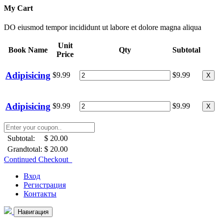
My Cart
DO eiusmod tempor incididunt ut labore et dolore magna aliqua
Unit
Book Name
Qty
Subtotal
Price
Adipisicing
$9.99
$9.99
X
Adipisicing
$9.99
$9.99
X
Subtotal:
$ 20.00
Grandtotal:
$ 20.00
Continued Checkout
Вход
Регистрация
Контакты
Навигация