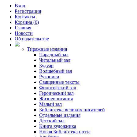
Вход
Регистрация
Контакты
Корзина (0)
Главная
Новости
Об издательстве
Тиражные издания
Парадный зал
Читальный зал
Будуар
Волшебный зал
Рукописи
Священные тексты
Философский зал
Героический зал
Жизнеописания
Малый зал
Библиотека великих писателей
Отдельные издания
Детский зал
Книга художника
Новая Библиотека поэта