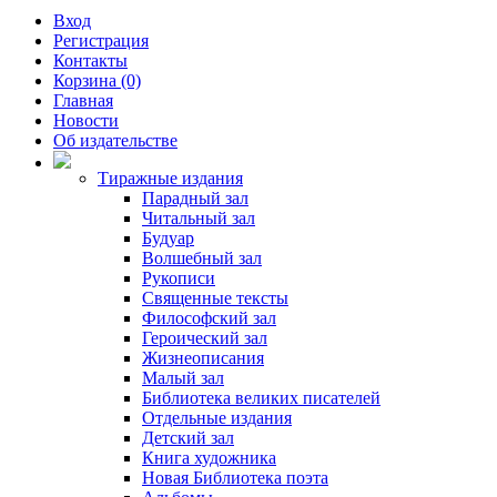
Вход
Регистрация
Контакты
Корзина (0)
Главная
Новости
Об издательстве
Тиражные издания
Парадный зал
Читальный зал
Будуар
Волшебный зал
Рукописи
Священные тексты
Философский зал
Героический зал
Жизнеописания
Малый зал
Библиотека великих писателей
Отдельные издания
Детский зал
Книга художника
Новая Библиотека поэта