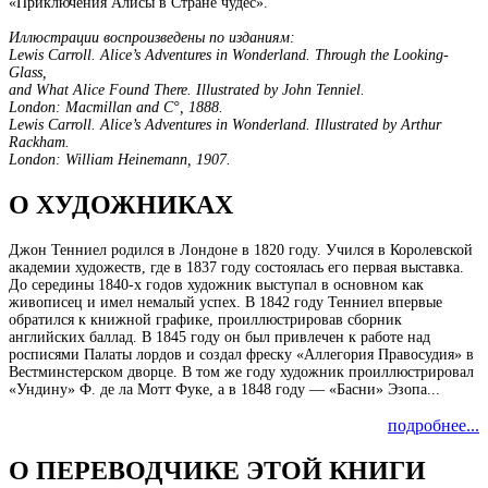
«Приключения Алисы в Стране чудес».
Иллюстрации воспроизведены по изданиям:
Lewis Carroll. Alice’s Adventures in Wonderland. Through the Looking-
Glass,
and What Alice Found There. Illustrated by John Tenniel.
London: Macmillan and C°, 1888.
Lewis Carroll. Alice’s Adventures in Wonderland. Illustrated by Arthur
Rackham.
London: William Heinemann, 1907.
О ХУДОЖНИКАХ
Джон Тенниел родился в Лондоне в 1820 году. Учился в Королевской
академии художеств, где в 1837 году состоялась его первая выставка.
До середины 1840-х годов художник выступал в основном как
живописец и имел немалый успех. В 1842 году Тенниел впервые
обратился к книжной графике, проиллюстрировав сборник
английских баллад. В 1845 году он был привлечен к работе над
росписями Палаты лордов и создал фреску «Аллегория Правосудия» в
Вестминстерском дворце. В том же году художник проиллюстрировал
«Ундину» Ф. де ла Мотт Фуке, а в 1848 году — «Басни» Эзопа...
подробнее...
О ПЕРЕВОДЧИКЕ ЭТОЙ КНИГИ