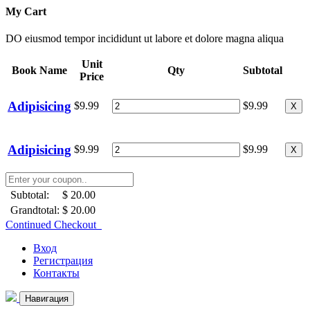
My Cart
DO eiusmod tempor incididunt ut labore et dolore magna aliqua
Unit
Book Name
Qty
Subtotal
Price
Adipisicing
$9.99
$9.99
X
Adipisicing
$9.99
$9.99
X
Subtotal:
$ 20.00
Grandtotal:
$ 20.00
Continued Checkout
Вход
Регистрация
Контакты
Навигация