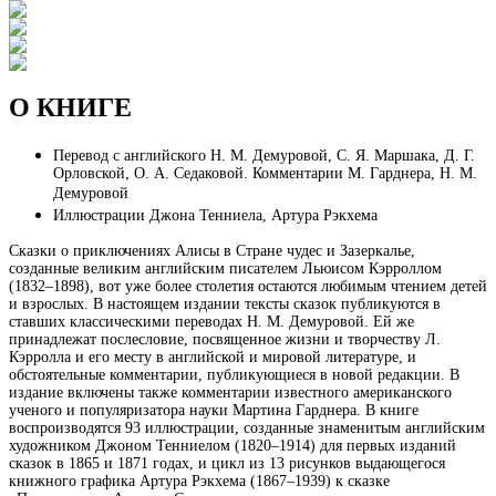
О КНИГЕ
Перевод с английского Н. М. Демуровой, С. Я. Маршака, Д. Г.
Орловской, О. А. Седаковой. Комментарии М. Гарднера, Н. М.
Демуровой
Иллюстрации Джона Тенниела, Артура Рэкхема
Сказки о приключениях Алисы в Стране чудес и Зазеркалье,
созданные великим английским писателем Льюисом Кэрроллом
(1832–1898), вот уже более столетия остаются любимым чтением детей
и взрослых. В настоящем издании тексты сказок публикуются в
ставших классическими переводах Н. М. Демуровой. Ей же
принадлежат послесловие, посвященное жизни и творчеству Л.
Кэрролла и его месту в английской и мировой литературе, и
обстоятельные комментарии, публикующиеся в новой редакции. В
издание включены также комментарии известного американского
ученого и популяризатора науки Мартина Гарднера. В книге
воспроизводятся 93 иллюстрации, созданные знаменитым английским
художником Джоном Тенниелом (1820–1914) для первых изданий
сказок в 1865 и 1871 годах, и цикл из 13 рисунков выдающегося
книжного графика Артура Рэкхема (1867–1939) к сказке