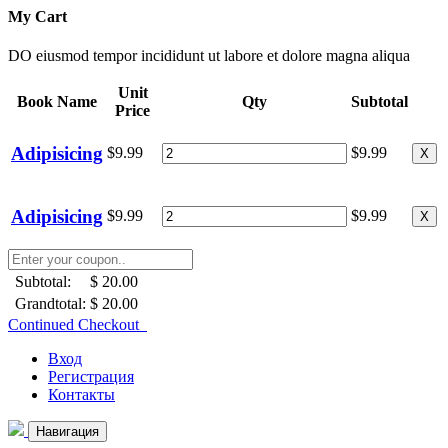
My Cart
DO eiusmod tempor incididunt ut labore et dolore magna aliqua
Unit
Book Name
Qty
Subtotal
Price
Adipisicing
$9.99
$9.99
X
Adipisicing
$9.99
$9.99
X
Subtotal:
$ 20.00
Grandtotal:
$ 20.00
Continued Checkout
Вход
Регистрация
Контакты
Навигация