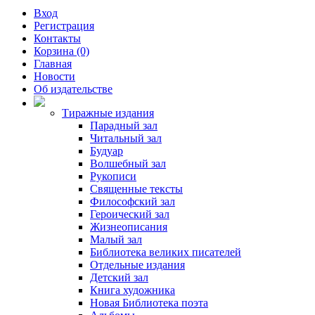
Вход
Регистрация
Контакты
Корзина (0)
Главная
Новости
Об издательстве
Тиражные издания
Парадный зал
Читальный зал
Будуар
Волшебный зал
Рукописи
Священные тексты
Философский зал
Героический зал
Жизнеописания
Малый зал
Библиотека великих писателей
Отдельные издания
Детский зал
Книга художника
Новая Библиотека поэта