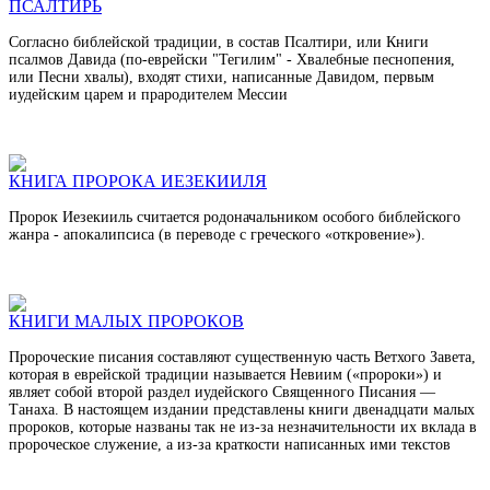
ПСАЛТИРЬ
Согласно библейской традиции, в состав Псалтири, или Книги
псалмов Давида (по-еврейски "Тегилим" - Хвалебные песнопения,
или Песни хвалы), входят стихи, написанные Давидом
,
первым
иудейским царем и прародителем Мессии
КНИГА ПРОРОКА ИЕЗЕКИИЛЯ
Пророк Иезекииль считается родоначальником особого библейского
жанра - апокалипсиса (в переводе с греческого «откровение»).
КНИГИ МАЛЫХ ПРОРОКОВ
Пророческие писания составляют существенную часть Ветхого Завета,
которая в еврейской традиции называется Невиим («пророки») и
являет собой второй раздел иудейского Священного Писания —
Танаха. В настоящем издании представлены книги двенадцати малых
пророков, которые названы так не из-за незначительности их вклада в
пророческое служение, а из-за краткости написанных ими текстов