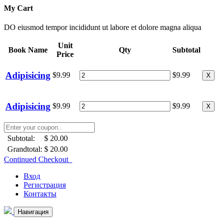
My Cart
DO eiusmod tempor incididunt ut labore et dolore magna aliqua
Unit
Book Name
Qty
Subtotal
Price
Adipisicing
$9.99
$9.99
X
Adipisicing
$9.99
$9.99
X
Subtotal:
$ 20.00
Grandtotal:
$ 20.00
Continued Checkout
Вход
Регистрация
Контакты
Навигация