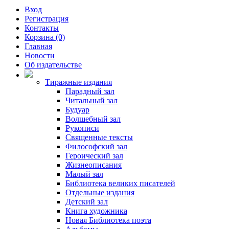
Вход
Регистрация
Контакты
Корзина (0)
Главная
Новости
Об издательстве
Тиражные издания
Парадный зал
Читальный зал
Будуар
Волшебный зал
Рукописи
Священные тексты
Философский зал
Героический зал
Жизнеописания
Малый зал
Библиотека великих писателей
Отдельные издания
Детский зал
Книга художника
Новая Библиотека поэта