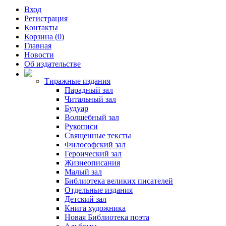
Вход
Регистрация
Контакты
Корзина (0)
Главная
Новости
Об издательстве
Тиражные издания
Парадный зал
Читальный зал
Будуар
Волшебный зал
Рукописи
Священные тексты
Философский зал
Героический зал
Жизнеописания
Малый зал
Библиотека великих писателей
Отдельные издания
Детский зал
Книга художника
Новая Библиотека поэта