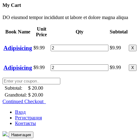
My Cart
DO eiusmod tempor incididunt ut labore et dolore magna aliqua
Unit
Book Name
Qty
Subtotal
Price
Adipisicing
$9.99
$9.99
X
Adipisicing
$9.99
$9.99
X
Subtotal:
$ 20.00
Grandtotal:
$ 20.00
Continued Checkout
Вход
Регистрация
Контакты
Навигация