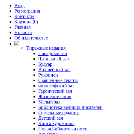
Вход
Регистрация
Контакты
Корзина (0)
Главная
Новости
Об издательстве
Тиражные издания
Парадный зал
Читальный зал
Будуар
Волшебный зал
Рукописи
Священные тексты
Философский зал
Героический зал
Жизнеописания
Малый зал
Библиотека великих писателей
Отдельные издания
Детский зал
Книга художника
Новая Библиотека поэта