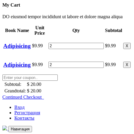
My Cart
DO eiusmod tempor incididunt ut labore et dolore magna aliqua
Unit
Book Name
Qty
Subtotal
Price
Adipisicing
$9.99
$9.99
X
Adipisicing
$9.99
$9.99
X
Subtotal:
$ 20.00
Grandtotal:
$ 20.00
Continued Checkout
Вход
Регистрация
Контакты
Навигация