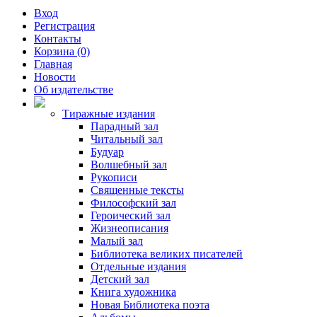
Вход
Регистрация
Контакты
Корзина (0)
Главная
Новости
Об издательстве
Тиражные издания
Парадный зал
Читальный зал
Будуар
Волшебный зал
Рукописи
Священные тексты
Философский зал
Героический зал
Жизнеописания
Малый зал
Библиотека великих писателей
Отдельные издания
Детский зал
Книга художника
Новая Библиотека поэта