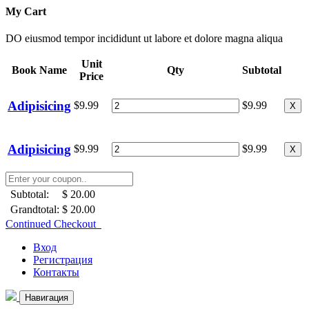
My Cart
DO eiusmod tempor incididunt ut labore et dolore magna aliqua
Unit
Book Name
Qty
Subtotal
Price
Adipisicing
$9.99
$9.99
X
Adipisicing
$9.99
$9.99
X
Subtotal:
$ 20.00
Grandtotal:
$ 20.00
Continued Checkout
Вход
Регистрация
Контакты
Навигация