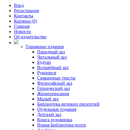
Вход
Регистрация
Контакты
Корзина (0)
Главная
Новости
Об издательстве
Тиражные издания
Парадный зал
Читальный зал
Будуар
Волшебный зал
Рукописи
Священные тексты
Философский зал
Героический зал
Жизнеописания
Малый зал
Библиотека великих писателей
Отдельные издания
Детский зал
Книга художника
Новая Библиотека поэта