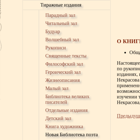
Тиражные издания
Парадный зал
Читальный зал
Будуар
Волшебный зал
О КНИГ
Рукописи
Обща
Священные тексты
Настоящее
Философский зал
по рукопи
Героический зал
изданиях, 
Некрасова 
Жизнеописания
примененн
Малый зал
возможнос
Библиотека великих
изучении 
писателей
Некрасова
Отдельные издания
Предыдущ
Детский зал
Книга художника
Новая Библиотека поэта